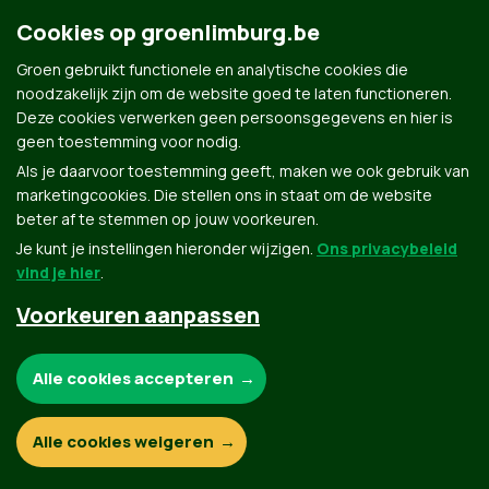
Cookies op groenlimburg.be
Groen gebruikt functionele en analytische cookies die
noodzakelijk zijn om de website goed te laten functioneren.
Deze cookies verwerken geen persoonsgegevens en hier is
geen toestemming voor nodig.
Groen.be
Als je daarvoor toestemming geeft, maken we ook gebruik van
marketingcookies. Die stellen ons in staat om de website
beter af te stemmen op jouw voorkeuren.
Contact
Privacybeleid
Je kunt je instellingen hieronder wijzigen.
Ons privacybeleid
vind je hier
.
© Copyright Groen 2026 | Gemaakt met
NationBuilder
| Gebouwd door
Tectonica
Voorkeuren aanpassen
Noodzakelijke cookies:
Alle cookies accepteren
Functionele en analytische cookies:
Alle cookies weigeren