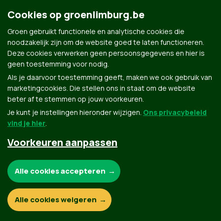
Groen.be
Cookies op groenlimburg.be
Groen gebruikt functionele en analytische cookies die
Contact
noodzakelijk zijn om de website goed te laten functioneren.
Privacybeleid
Deze cookies verwerken geen persoonsgegevens en hier is
geen toestemming voor nodig.
© Copyright Groen 2026 | Gemaakt met
NationBuilder
| Gebouwd door
Tectonica
Als je daarvoor toestemming geeft, maken we ook gebruik van
marketingcookies. Die stellen ons in staat om de website
beter af te stemmen op jouw voorkeuren.
Je kunt je instellingen hieronder wijzigen.
Ons privacybeleid
vind je hier
.
Voorkeuren aanpassen
Noodzakelijke cookies:
Alle cookies accepteren
Functionele en analytische cookies:
Alle cookies weigeren