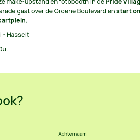
e make-upstand en fotobooth in de
Pride Villa
parade gaat over de Groene Boulevard en
start o
sartplein.
i - Hasselt
0u.
ook?
Achternaam