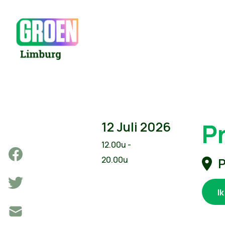
P
12 Juli 2026
12.00u -
20.00u
P
I