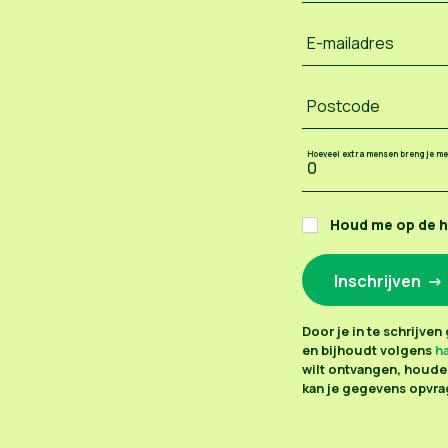
E-mailadres
Postcode
Hoeveel extra mensen breng je m
Houd me op de 
Door je in te schrijve
en bijhoudt volgens
ha
wilt ontvangen, houden
kan je gegevens opvrag