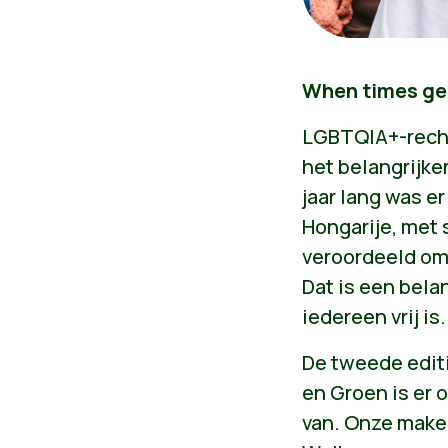
When times get
LGBTQIA+-rechte
het belangrijker
jaar lang was e
Hongarije, met 
veroordeeld om
Dat is een belan
iedereen vrij is.
De tweede editi
en Groen is er 
van. Onze make-