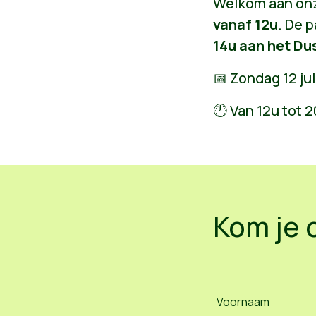
Welkom aan onz
vanaf 12u
. De 
14u aan het Du
📅 Zondag 12 jul
🕛 Van 12u tot 2
Kom je 
Voornaam