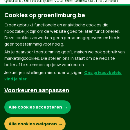
gesterkt om te strijden voor een beleid dat niet alleen
sociaal en ecologisch verantwoord is, maar ook
toekomstgericht en duurzaam.
Cookies op groenlimburg.be
Groen gebruikt functionele en analytische cookies die
61 jaar - Hoeselt
noodzakelijk zijn om de website goed te laten functioneren.
Deze cookies verwerken geen persoonsgegevens en hier is
Maatschappelijk assistent
geen toestemming voor nodig.
Als je daarvoor toestemming geeft, maken we ook gebruik van
marketingcookies. Die stellen ons in staat om de website
beter af te stemmen op jouw voorkeuren.
Je kunt je instellingen hieronder wijzigen.
Ons privacybeleid
vind je hier
.
Voorkeuren aanpassen
Groen.be
Noodzakelijke cookies:
Alle cookies accepteren
Contact
Privacybeleid
Functionele en analytische cookies:
Alle cookies weigeren
© Copyright Groen 2026 | Gemaakt met
NationBuilder
| Gebouwd door
Tectonica