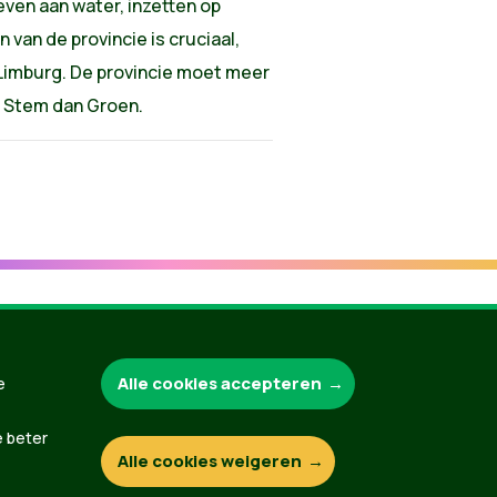
even aan water, inzetten op
 van de provincie is cruciaal,
 Limburg. De provincie moet meer
k? Stem dan Groen.
Groen.be
Alle cookies accepteren
e
e beter
Alle cookies weigeren