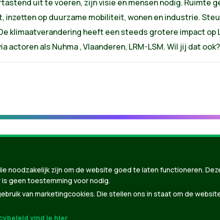
tastend uit te voeren, zijn visie en mensen nodig. Ruimte g
, inzetten op duurzame mobiliteit, wonen en industrie. ​Steun
​De klimaatverandering heeft een steeds grotere impact op
via actoren als Nuhma , Vlaanderen, LRM-LSM.​ Wil jij dat oo
ie noodzakelijk zijn om de website goed te laten functioneren. Dez
 is geen toestemming voor nodig.
bruik van marketingcookies. Die stellen ons in staat om de websit
ybeleid vind je hier
.