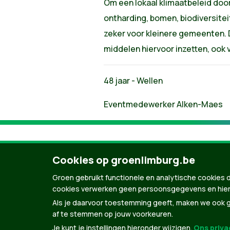
Om een lokaal klimaatbeleid door
ontharding, bomen, biodiversiteit
zeker voor kleinere gemeenten. 
middelen hiervoor inzetten, ook 
48 jaar - Wellen
Eventmedewerker Alken-Maes
Cookies op groenlimburg.be
Groen gebruikt functionele en analytische cookies d
cookies verwerken geen persoonsgegevens en hier
Als je daarvoor toestemming geeft, maken we ook ge
af te stemmen op jouw voorkeuren.
Je kunt je instellingen hieronder wijzigen.
Ons privac