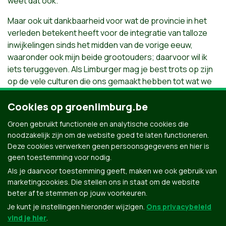
weet dat ook.
Maar ook uit dankbaarheid voor wat de provincie in het
verleden betekent heeft voor de integratie van talloze
inwijkelingen sinds het midden van de vorige eeuw,
waaronder ook mijn beide grootouders; daarvoor wil ik
iets teruggeven. Als Limburger mag je best trots op zijn
op de vele culturen die ons gemaakt hebben tot wat we
zijn; wereldburgers. Dat kleurt ons en dat wil ik ook blijven
uitdragen
Cookies op groenlimburg.be
Groen gebruikt functionele en analytische cookies die
62 jaar - Bilzen
noodzakelijk zijn om de website goed te laten functioneren.
Deze cookies verwerken geen persoonsgegevens en hier is
Industrieel Ingenieur Bouwkunde
geen toestemming voor nodig.
Als je daarvoor toestemming geeft, maken we ook gebruik van
marketingcookies. Die stellen ons in staat om de website
beter af te stemmen op jouw voorkeuren.
Je kunt je instellingen hieronder wijzigen.
Ons privacybeleid
vind je hier
.