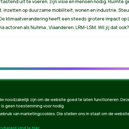
tastend uit te voeren, zijn visie en mensen nodig. Ruimte g
, inzetten op duurzame mobiliteit, wonen en industrie. ​Steun
​De klimaatverandering heeft een steeds grotere impact op
via actoren als Nuhma , Vlaanderen, LRM-LSM.​ Wil jij dat oo
ie noodzakelijk zijn om de website goed te laten functioneren. Dez
 is geen toestemming voor nodig.
bruik van marketingcookies. Die stellen ons in staat om de websit
ybeleid vind je hier
.