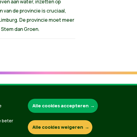
even aan water, inzetten op
 van de provincie is cruciaal,
 Limburg. De provincie moet meer
k? Stem dan Groen.
Groen.be
Alle cookies accepteren
e
e beter
Alle cookies weigeren