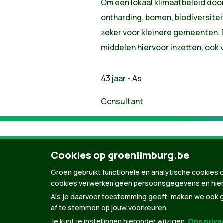
Om een lokaal klimaatbeleid door
ontharding, bomen, biodiversiteit
zeker voor kleinere gemeenten. 
middelen hiervoor inzetten, ook 
43 jaar - As
Consultant
Cookies op groenlimburg.be
Groen gebruikt functionele en analytische cookies d
cookies verwerken geen persoonsgegevens en hier
Als je daarvoor toestemming geeft, maken we ook ge
af te stemmen op jouw voorkeuren.
Je kunt je instellingen hieronder wijzigen.
Ons privac